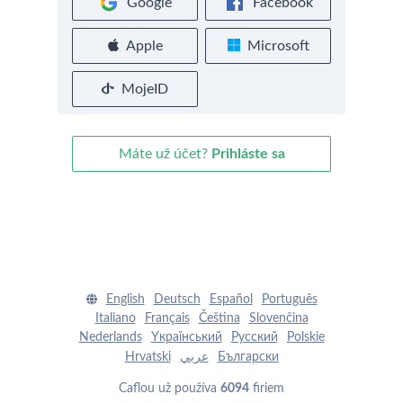
Google
Facebook
Apple
Microsoft
MojeID
Máte už účet?
Prihláste sa
English
Deutsch
Español
Português
Italiano
Français
Čeština
Slovenčina
Nederlands
Yкраїнський
Pусский
Polskie
Hrvatski
عربي
Български
Caflou už používa
6094
firiem