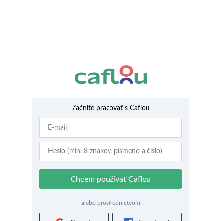
Začnite pracovať s Caflou
Chcem používať Caflou
alebo prostredníctvom