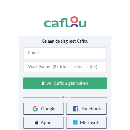
Ga aan de slag met Caflou
Ik wil Caflou gebruiken
of via
Google
Facebook
Appel
Microsoft