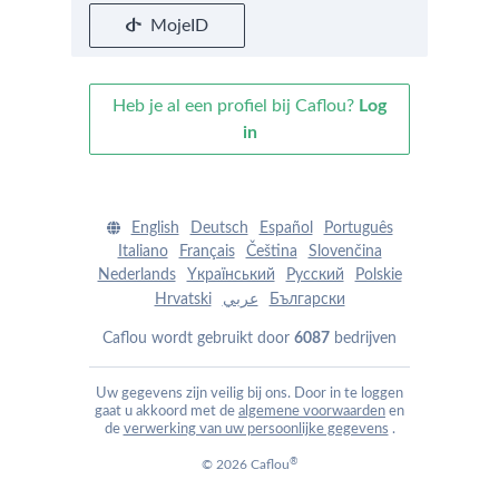
MojeID
Heb je al een profiel bij Caflou?
Log
in
English
Deutsch
Español
Português
Italiano
Français
Čeština
Slovenčina
Nederlands
Yкраїнський
Pусский
Polskie
Hrvatski
عربي
Български
Caflou wordt gebruikt door
6087
bedrijven
Uw gegevens zijn veilig bij ons. Door in te loggen
gaat u akkoord met de
algemene voorwaarden
en
de
verwerking van uw persoonlijke gegevens
.
®
© 2026 Caflou